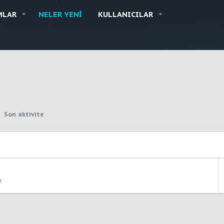
MLAR
NELER YENI
KULLANICILAR
Son aktivite
r