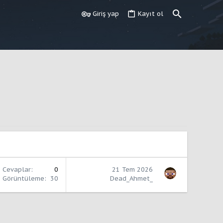
Giriş yap
Kayıt ol
Cevaplar
0
21 Tem 2026
Görüntüleme
30
Dead_Ahmet_