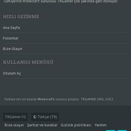
Türkiye'nin minecraft sunucusu TRGamer çok yakında geri dönüyor.
HIZLI GEZINME
Ana Sayfa
Forumlar
Bize Ulaşın
KULLANICI MENÜSÜ
Oturum Aç
Türkiye'nin en büyük
Minecraft
sunucu projesi. TRGAMER.ORG, 2022.
TRGamer V1
Türkçe (TR)
Bize ulaşın
Şartlar ve kurallar
Gizlilik politikası
Yardım